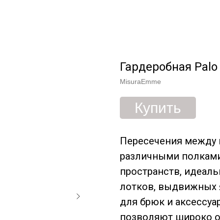
Гардеробная Palo 
MisuraEmme
Купить
Пересечения между 
различными полками
пространств, идеал
лотков, выдвижных 
для брюк и аксессуа
позволяют широко от