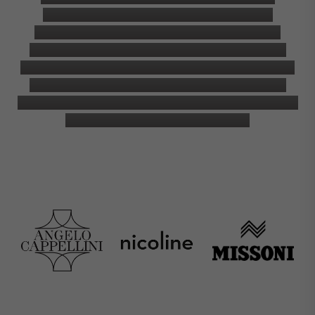
комплектации частных и коммерческих
интерьеров с полным спектром услуг. Мы
сотрудничаем более чем со ста фабриками
Италии, Португалии, Англии и других стран. В
шоу-руме мы устраиваем теплые встречи и
представляем к обзору богатый выбор мебели,
текстиля, декора и освещения.